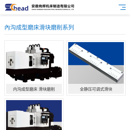
內沟成型磨床滑块磨削系列
​内沟成型磨床 滑块磨削
​全静压可调式滑块